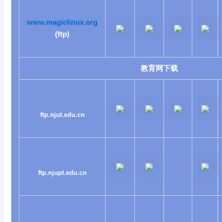
www.magiclinux.org
(ftp)
教育网下载
ftp.njut.edu.cn
ftp.njupt.edu.cn