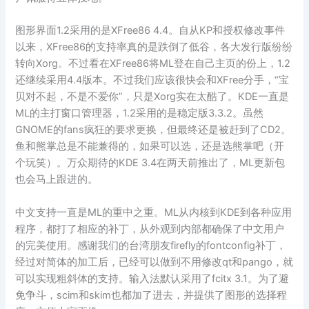
图形界面1.2采用的是XFree86 4.4。自从KP和授权修改事件
以来，XFree86的支持率真的是跌倒了低谷，各大发行版纷纷
转向Xorg。不过看在XFree86将ML登在自己主页的份上，1.2
还继续采用4.4版本。不过我们应该很快会和XFree分手，“宝
贝对不起，不是不爱你”，只是Xorg实在太酷了。KDE一直是
ML的主打窗口管理器，1.2采用的是稳定版3.3.2。虽然
GNOME的fans疯狂的要求更换，但最终还是被赶到了CD2。
鱼和熊掌总是不能兼得的，如果可以选，还是选熊掌吧（开
个玩笑）。万众期待的KDE 3.4在两天前推出了，ML更新包
也会马上跟进的。
中文支持一直是ML的重中之重。ML从内核到KDE到各种应用
程序，都打了相应的补丁，从外观到内部都确保了中文用户
的完美使用。感谢我们的台湾朋友firefly的fontconfig补丁，
经过对简体的加工后，已经可以做到不用修改qt和pango，就
可以实现粗斜体的支持。输入法默认采用了fcitx 3.1。为了避
免争斗，scim和skim也都加了进去，并提供了图形的选择程