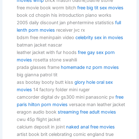
movies wmp
brick mason olathe,olathe stone
free movie book worm bitch
free big tit sex movies
book cd chopin his introduction piano works
2005 daily discount jan phentermine statistics
full
lenth porn movies
receiver jvc rx
bdsm free meninpain video
celebrity sex in movies
batman jacket nascar
leather jacket with fur hoods
free gay sex porn
movies
rosetta stone swahili
prada glasses frame
homemade nz porn movies
big gianna patrol tit
ass bootay booty butt kiss
glory hole oral sex
movies
14 factory folder mini ruger
camcorder digital dv gs300 mini panasonic pv
free
paris hilton porn movies
versace man leather jacket
eragon audio book
streaming free adult movies
cwu 45p flight jacket
calcium deposit in joint
naked anal free movies
artist book brit celebrating comic england true