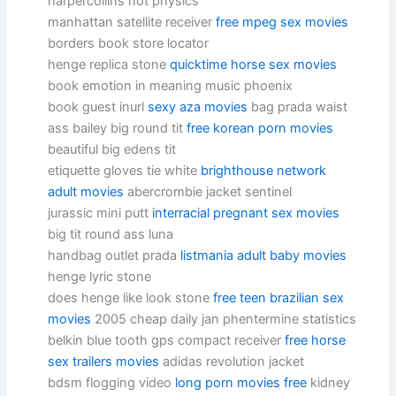
harpercollins not physics
manhattan satellite receiver
free mpeg sex movies
borders book store locator
henge replica stone
quicktime horse sex movies
book emotion in meaning music phoenix
book guest inurl
sexy aza movies
bag prada waist
ass bailey big round tit
free korean porn movies
beautiful big edens tit
etiquette gloves tie white
brighthouse network
adult movies
abercrombie jacket sentinel
jurassic mini putt
interracial pregnant sex movies
big tit round ass luna
handbag outlet prada
listmania adult baby movies
henge lyric stone
does henge like look stone
free teen brazilian sex
movies
2005 cheap daily jan phentermine statistics
belkin blue tooth gps compact receiver
free horse
sex trailers movies
adidas revolution jacket
bdsm flogging video
long porn movies free
kidney