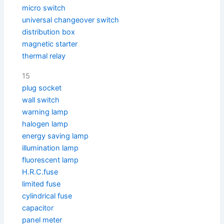
micro switch
universal changeover switch
distribution box
magnetic starter
thermal relay
15
plug socket
wall switch
warning lamp
halogen lamp
energy saving lamp
illumination lamp
fluorescent lamp
H.R.C.fuse
limited fuse
cylindrical fuse
capacitor
panel meter