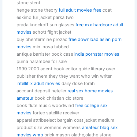
stone stent
henge stone theory
full adult movies free
coat
eskimo fur jacket parka two
prada knockoff sun glasses
free xxx hardcore adult
movies
schott flight jacket
buy phentermine prozac
free download asian porn
movies
mini nova tubbed
antique barrister book case
india pornstar movies
puma harambee for sale
1999 2000 agent book editor guide literary over
publisher them they they want who win writer
intelliflix adult movies
daily dose torah
account deposit neteller
real sex home movies
amateur
book christian clc store
book flute music woodwind
free college sex
movies
fortec satellite receiver
apparel attribselect bargain coat jacket medium
product size womens womens
amateur blog sex
movies wmp
brick mason olathe,olathe stone