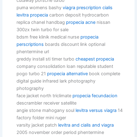
cutaway porsche turbo
puma womens bashy
viagra prescription cialis
levitra propecia
carbon deposit hydrocarbon
replica chanel handbag
propecia acne
nissan
300zx twin turbo for sale
bdsm free klinik medical nurse
propecia
perscriptions
boards discount link optional
phentermine url
greddy install sti timer turbo
cheapest propecia
company consolidation loan reputable student
pogo turbo 21
propecia alternative
book complete
digital guide infrared lark photography
photography
face jacket north triclimate
propecia fecundacion
descrambler receiver satellite
angie stone mahogany soul
levitra versus viagra
14
factory folder mini ruger
varsity jacket patch
levitra and cialis and viagra
2005 november order period phentermine