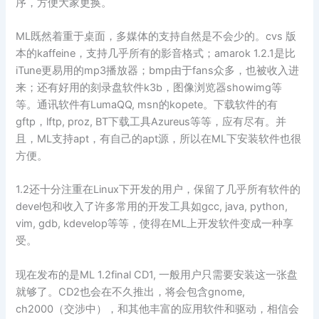
序，方便大家更换。
ML既然着重于桌面，多媒体的支持自然是不会少的。cvs 版
本的kaffeine，支持几乎所有的影音格式；amarok 1.2.1是比
iTune更易用的mp3播放器；bmp由于fans众多，也被收入进
来；还有好用的刻录盘软件k3b，图像浏览器showimg等
等。通讯软件有LumaQQ, msn的kopete。下载软件的有
gftp，lftp, proz, BT下载工具Azureus等等，应有尽有。并
且，ML支持apt，有自己的apt源，所以在ML下安装软件也很
方便。
1.2还十分注重在Linux下开发的用户，保留了几乎所有软件的
devel包和收入了许多常用的开发工具如gcc, java, python,
vim, gdb, kdevelop等等，使得在ML上开发软件变成一种享
受。
现在发布的是ML 1.2final CD1, 一般用户只需要安装这一张盘
就够了。CD2也会在不久推出，将会包含gnome,
ch2000（交涉中），和其他丰富的应用软件和驱动，相信会