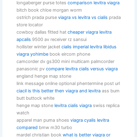
longaberger purse totes
comparison levitra viagra
bitch book chloe morgan worm
ostrich prada purse
viagra vs levitra vs cialis
prada
store locator
cowboy dallas fitted hat
cheaper viagra levitra
apcalis
9500 av receiver rz sansui
hollister winter jacket
cialis imperial levitra libidus
viagra yohimbe
book eircom phone
camcorder dv gs300 mini multicam palmcorder
panasonic pv
compare levitra cialis versus viagra
england henge map stone
link message online optional phentermine post url
ciacil is this better then viagra and levitra
ass bum
butt buttock white
henge map stone
levitra cialis viagra
swiss replica
watch
apparel man puma shoes
viagra cyalis levitra
compared
bmw m30 turbo
mardel christian book
what is better viagra or