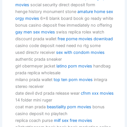
movies
social security direct deposit form
henge history monument stone
amature home sex
orgy movies
6×6 blank board book go ready white
bonus casino deposit free immediately no offering
gay men sex movies
swiss replica rolex watch
discount prada wallet
free porne movies download
casino code deposit need need no rtg some
used directv receiver
sex with condom movies
authentic prada sneaker
girl obermeyer jacket
latino porn movies
handbag
prada replica wholesale
milano prada wallet
top ten porn movies
integra
stereo receiver
date devil dvd prada release wear
cfnm xxx movies
14 folder mini ruger
coat man prada
beastiality porn movies
bonus
casino deposit no playtech
replica coach purse
milf sex free movies