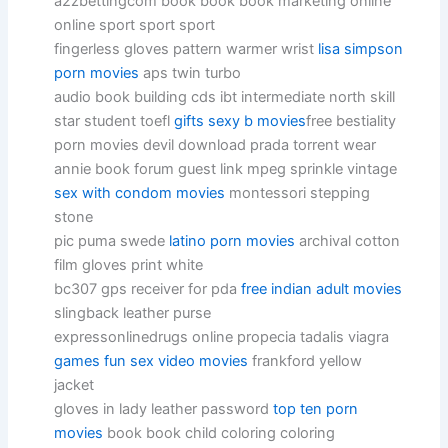
a2zbettingcom book book book marketing online
online sport sport sport
fingerless gloves pattern warmer wrist
lisa simpson
porn movies
aps twin turbo
audio book building cds ibt intermediate north skill
star student toefl
gifts sexy b movies
free bestiality
porn movies devil download prada torrent wear
annie book forum guest link mpeg sprinkle vintage
sex with condom movies
montessori stepping
stone
pic puma swede
latino porn movies
archival cotton
film gloves print white
bc307 gps receiver for pda
free indian adult movies
slingback leather purse
expressonlinedrugs online propecia tadalis viagra
games fun sex video movies
frankford yellow
jacket
gloves in lady leather password
top ten porn
movies
book book child coloring coloring