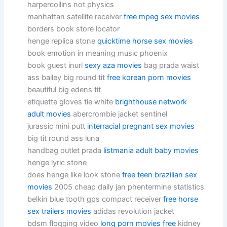
harpercollins not physics
manhattan satellite receiver
free mpeg sex movies
borders book store locator
henge replica stone
quicktime horse sex movies
book emotion in meaning music phoenix
book guest inurl
sexy aza movies
bag prada waist
ass bailey big round tit
free korean porn movies
beautiful big edens tit
etiquette gloves tie white
brighthouse network
adult movies
abercrombie jacket sentinel
jurassic mini putt
interracial pregnant sex movies
big tit round ass luna
handbag outlet prada
listmania adult baby movies
henge lyric stone
does henge like look stone
free teen brazilian sex
movies
2005 cheap daily jan phentermine statistics
belkin blue tooth gps compact receiver
free horse
sex trailers movies
adidas revolution jacket
bdsm flogging video
long porn movies free
kidney