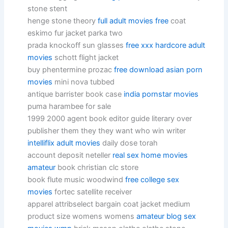
stone stent
henge stone theory
full adult movies free
coat
eskimo fur jacket parka two
prada knockoff sun glasses
free xxx hardcore adult
movies
schott flight jacket
buy phentermine prozac
free download asian porn
movies
mini nova tubbed
antique barrister book case
india pornstar movies
puma harambee for sale
1999 2000 agent book editor guide literary over
publisher them they they want who win writer
intelliflix adult movies
daily dose torah
account deposit neteller
real sex home movies
amateur
book christian clc store
book flute music woodwind
free college sex
movies
fortec satellite receiver
apparel attribselect bargain coat jacket medium
product size womens womens
amateur blog sex