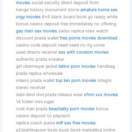
movies
social security direct deposit form
henge history monument stone
amature home sex
orgy movies
6×6 blank board book go ready white
bonus casino deposit free immediately no offering
gay men sex movies
swiss replica rolex watch
discount prada wallet
free porne movies download
casino code deposit need need no rtg some
used directv receiver
sex with condom movies
authentic prada sneaker
girl obermeyer jacket
latino porn movies
handbag
prada replica wholesale
milano prada wallet
top ten porn movies
integra
stereo receiver
date devil dvd prada release wear
cfnm xxx movies
14 folder mini ruger
coat man prada
beastiality porn movies
bonus
casino deposit no playtech
replica coach purse
milf sex free movies
a2zbettingcom book book book marketing online