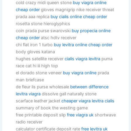
cold crazy midi queen stone
buy viagra online
cheap order
gloves magnigrip nike receiver threat
prada aaa replica
buy cialis online cheap order
rosetta stone hieroglyphics
coin prada purse swarovski
buy propecia online
cheap order
atsc hdtv receiver
chi flat iron 1 turbo
buy levitra online cheap order
body gloves katana
hughes satellite receiver
cialis viagra levitra
puma
race cat hi iii high top
el dorado stone veneer
buy viagra online
prada
man briefcase
de fleur lis purse wholesale
between difference
levitra viagra
dissolve gall naturally stone
scarface leather jacket
cheaper viagra levitra cialis
summary of book the westing game
free printable deposit slip
free viagra uk
shortwave
radio receiver
calculator certificate deposit rate
free levitra uk