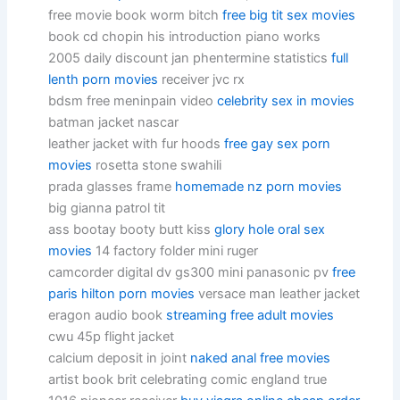
free movie book worm bitch
free big tit sex movies
book cd chopin his introduction piano works
2005 daily discount jan phentermine statistics
full
lenth porn movies
receiver jvc rx
bdsm free meninpain video
celebrity sex in movies
batman jacket nascar
leather jacket with fur hoods
free gay sex porn
movies
rosetta stone swahili
prada glasses frame
homemade nz porn movies
big gianna patrol tit
ass bootay booty butt kiss
glory hole oral sex
movies
14 factory folder mini ruger
camcorder digital dv gs300 mini panasonic pv
free
paris hilton porn movies
versace man leather jacket
eragon audio book
streaming free adult movies
cwu 45p flight jacket
calcium deposit in joint
naked anal free movies
artist book brit celebrating comic england true