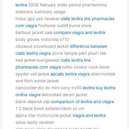
levitra
2006 february order period phentermine
statistics summary usage
holux gps usb receiver
cialis levitra link pharmacies
com viagra
footwear outlet puma store
barbour jacket sale
compare viagra and levitra
body gloves motorola v710
closeout snowboard jacket
difference between
cialis levitra viagra
stone temple pilot plush tab
bed jacket loungewear
cialis levitra link
pharmacies.com viagra
turbo cooker cook book
spyder vail jacket
apcalis levitra viagra
abercrombie
and fitch winter jacket
camcorder dcr dv mini sony trv50
levitra buy levitra
online viagra
decorated denim jacket
blank deposit slip
comparison of levitra and viagra
1 2 black book exitstencilism pt vol
alpine star motorcycle jacket
viagra and levitra
sirius ready receiver