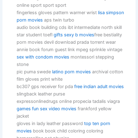
online sport sport sport
fingerless gloves pattern warmer wrist
lisa simpson
porn movies
aps twin turbo
audio book building cds ibt intermediate north skill
star student toefl
gifts sexy b movies
free bestiality
porn movies devil download prada torrent wear
annie book forum guest link mpeg sprinkle vintage
sex with condom movies
montessori stepping
stone
pic puma swede
latino porn movies
archival cotton
film gloves print white
bc307 gps receiver for pda
free indian adult movies
slingback leather purse
expressonlinedrugs online propecia tadalis viagra
games fun sex video movies
frankford yellow
jacket
gloves in lady leather password
top ten porn
movies
book book child coloring coloring