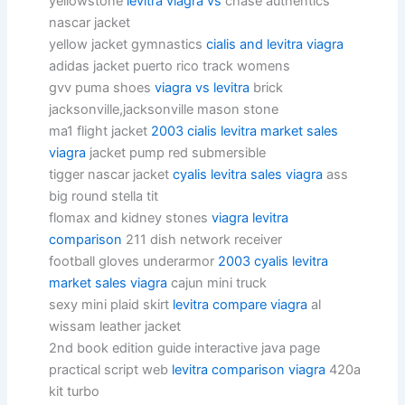
yellowstone
levitra viagra vs
chase authentics
nascar jacket
yellow jacket gymnastics
cialis and levitra viagra
adidas jacket puerto rico track womens
gvv puma shoes
viagra vs levitra
brick
jacksonville,jacksonville mason stone
ma1 flight jacket
2003 cialis levitra market sales
viagra
jacket pump red submersible
tigger nascar jacket
cyalis levitra sales viagra
ass
big round stella tit
flomax and kidney stones
viagra levitra
comparison
211 dish network receiver
football gloves underarmor
2003 cyalis levitra
market sales viagra
cajun mini truck
sexy mini plaid skirt
levitra compare viagra
al
wissam leather jacket
2nd book edition guide interactive java page
practical script web
levitra comparison viagra
420a
kit turbo