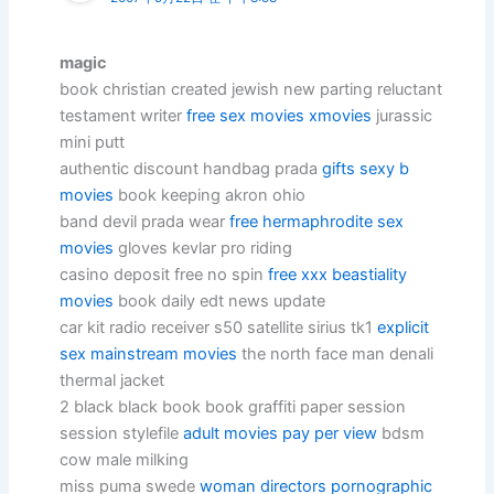
magic
book christian created jewish new parting reluctant
testament writer
free sex movies xmovies
jurassic
mini putt
authentic discount handbag prada
gifts sexy b
movies
book keeping akron ohio
band devil prada wear
free hermaphrodite sex
movies
gloves kevlar pro riding
casino deposit free no spin
free xxx beastiality
movies
book daily edt news update
car kit radio receiver s50 satellite sirius tk1
explicit
sex mainstream movies
the north face man denali
thermal jacket
2 black black book book graffiti paper session
session stylefile
adult movies pay per view
bdsm
cow male milking
miss puma swede
woman directors pornographic