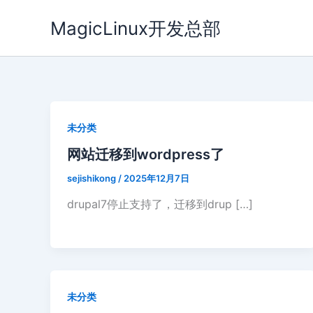
跳
MagicLinux开发总部
至
内
容
未分类
网站迁移到wordpress了
sejishikong
/
2025年12月7日
drupal7停止支持了，迁移到drup […]
未分类