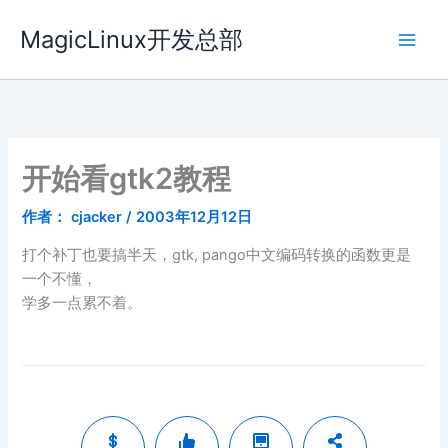
跳
MagicLinux开发总部
至
内
容
开始看gtk2教程
作者：
cjacker
/
2003年12月12日
打个补丁也要搞半天，gtk, pango中文编码转换的函数更是
一个不懂，
学多一点累不着。