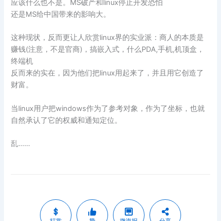
应该什么也不是。MS破产和linux停止开发恐怕
还是MS给中国带来的影响大。
这种现状，反而更让人欣赏linux界的实业派：商人的本质是
赚钱(注意，不是官商)，搞嵌入式，什么PDA,手机,机顶盒，
终端机
反而来的实在，因为他们把linux用起来了，并且用它创造了
财富。
当linux用户把windows作为了参考对象，作为了坐标，也就
自然承认了它的权威和通知定位。
乱……
打赏
赞
微海报
分享