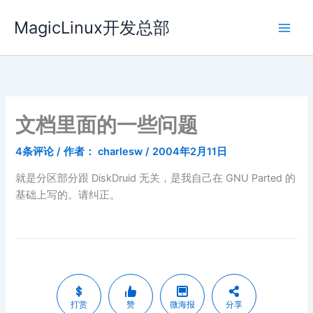
跳
MagicLinux开发总部
至
内
容
文档里面的一些问题
4条评论
/ 作者：
charlesw
/
2004年2月11日
就是分区部分跟 DiskDruid 无关，是我自己在 GNU Parted 的
基础上写的。请纠正。
打赏
赞
微海报
分享