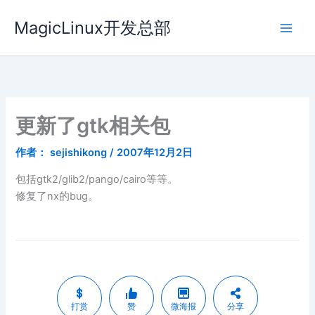
跳
MagicLinux开发总部
至
内
容
更新了gtk相关包
作者：
sejishikong
/
2007年12月2日
包括gtk2/glib2/pango/cairo等等。
修复了nx的bug。
打赏
赞
微海报
分享