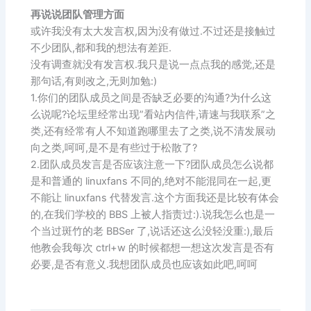
再说说团队管理方面
或许我没有太大发言权,因为没有做过.不过还是接触过
不少团队,都和我的想法有差距.
没有调查就没有发言权.我只是说一点点我的感觉,还是
那句话,有则改之,无则加勉:)
1.你们的团队成员之间是否缺乏必要的沟通?为什么这
么说呢?论坛里经常出现”看站内信件,请速与我联系”之
类,还有经常有人不知道跑哪里去了之类,说不清发展动
向之类,呵呵,是不是有些过于松散了?
2.团队成员发言是否应该注意一下?团队成员怎么说都
是和普通的 linuxfans 不同的,绝对不能混同在一起,更
不能让 linuxfans 代替发言.这个方面我还是比较有体会
的,在我们学校的 BBS 上被人指责过:).说我怎么也是一
个当过斑竹的老 BBSer 了,说话还这么没轻没重:),最后
他教会我每次 ctrl+w 的时候都想一想这次发言是否有
必要,是否有意义.我想团队成员也应该如此吧,呵呵