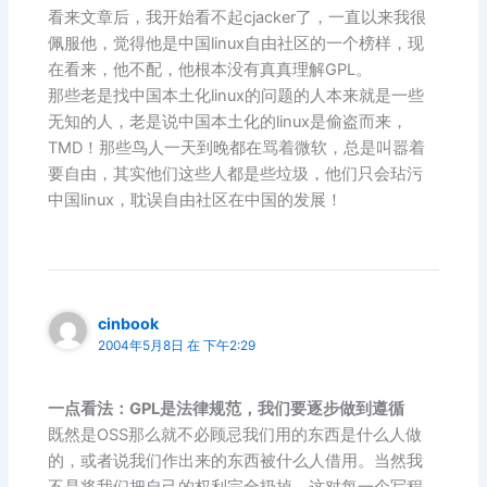
看来文章后，我开始看不起cjacker了，一直以来我很
佩服他，觉得他是中国linux自由社区的一个榜样，现
在看来，他不配，他根本没有真真理解GPL。
那些老是找中国本土化linux的问题的人本来就是一些
无知的人，老是说中国本土化的linux是偷盗而来，
TMD！那些鸟人一天到晚都在骂着微软，总是叫嚣着
要自由，其实他们这些人都是些垃圾，他们只会玷污
中国linux，耽误自由社区在中国的发展！
cinbook
2004年5月8日 在 下午2:29
一点看法：GPL是法律规范，我们要逐步做到遵循
既然是OSS那么就不必顾忌我们用的东西是什么人做
的，或者说我们作出来的东西被什么人借用。当然我
不是将我们把自己的权利完全扔掉，这对每一个写程