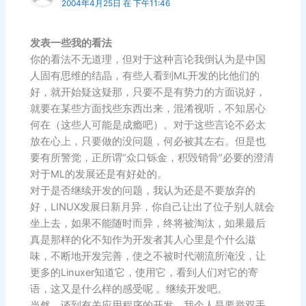
2004年4月25日 在 下午11:46
发表一些我的看法
你的看法不无道理，但对于这种言论我倒认为是中国
人固有思维的结晶，有些人看到ML开发的比他们的
好，就开始疑这疑那，只要不是有势力的方面说好，
就要在某些方面找些东西出来，混淆视听，不知居心
何在（这些人可能是成瘾吧）。对于这些言论不必太
放在心上，只要做的没问题，何必被其左右。但是也
要有所警觉，正所谓“众口铄金，积毁销骨”必要的澄清
对于ML的发展还是有好处的。
对于是否继续开发的问题，我认为还是不要放弃的
好，LINUX发展日新月异，你自己让出了位子别人就会
坐上去，如果不能随时而异，终将被淘汰，如果最后
真是那样的化不知作为开发者其人心里是个什么滋
味，不断地开发完善，使之不被时代潮流所淹没，让
更多的Linuxer知道它，使用它，看到人们对它的寄
语，这又是什么样的感受呢 。继续开发吧。
当然，谈到有关应用程序的开发，我个人是要举双手