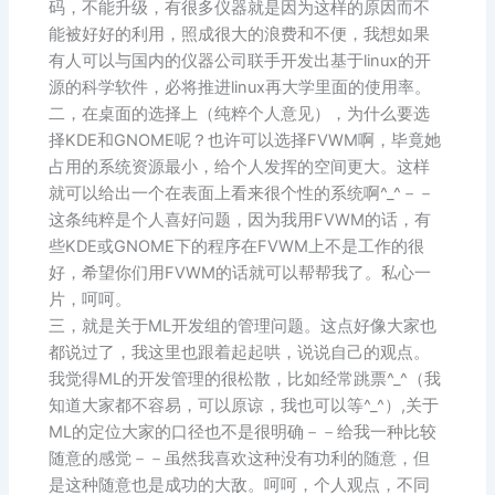
码，不能升级，有很多仪器就是因为这样的原因而不
能被好好的利用，照成很大的浪费和不便，我想如果
有人可以与国内的仪器公司联手开发出基于linux的开
源的科学软件，必将推进linux再大学里面的使用率。
二，在桌面的选择上（纯粹个人意见），为什么要选
择KDE和GNOME呢？也许可以选择FVWM啊，毕竟她
占用的系统资源最小，给个人发挥的空间更大。这样
就可以给出一个在表面上看来很个性的系统啊^_^－－
这条纯粹是个人喜好问题，因为我用FVWM的话，有
些KDE或GNOME下的程序在FVWM上不是工作的很
好，希望你们用FVWM的话就可以帮帮我了。私心一
片，呵呵。
三，就是关于ML开发组的管理问题。这点好像大家也
都说过了，我这里也跟着起起哄，说说自己的观点。
我觉得ML的开发管理的很松散，比如经常跳票^_^（我
知道大家都不容易，可以原谅，我也可以等^_^）,关于
ML的定位大家的口径也不是很明确－－给我一种比较
随意的感觉－－虽然我喜欢这种没有功利的随意，但
是这种随意也是成功的大敌。呵呵，个人观点，不同