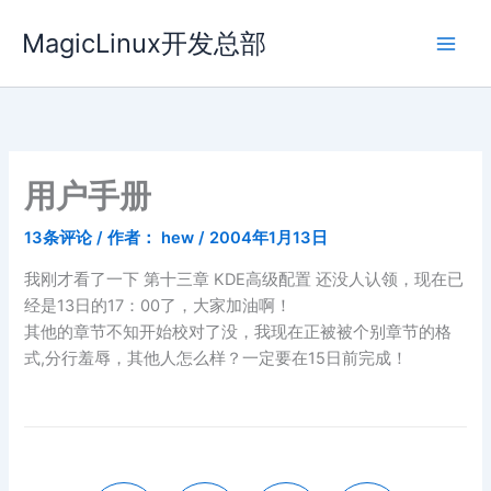
跳
MagicLinux开发总部
至
内
容
用户手册
13条评论
/ 作者：
hew
/
2004年1月13日
我刚才看了一下 第十三章 KDE高级配置 还没人认领，现在已
经是13日的17：00了，大家加油啊！
其他的章节不知开始校对了没，我现在正被被个别章节的格
式,分行羞辱，其他人怎么样？一定要在15日前完成！