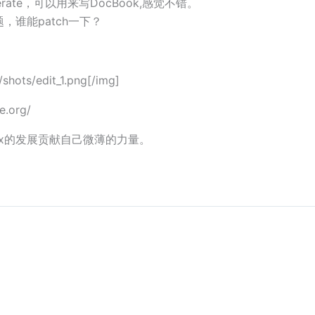
rate，可以用来写DocBook,感觉不错。
谁能patch一下？
shots/edit_1.png[/img]
.org/
nux的发展贡献自己微薄的力量。