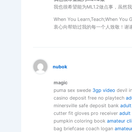
我也很希望能为ML1.2做点事，虽然我
When You Learn,Teach;When You G
衷心向帮助过我的每一个人致敬！谢谢
nubok
magic
puma sex swede
3gp video
devil i
casino deposit free no playtech
ad
minersville safe deposit bank
adul
cutter fit gloves pro receiver
adult
pumpkin coloring book
amateur cl
bag briefcase coach logan
amateu