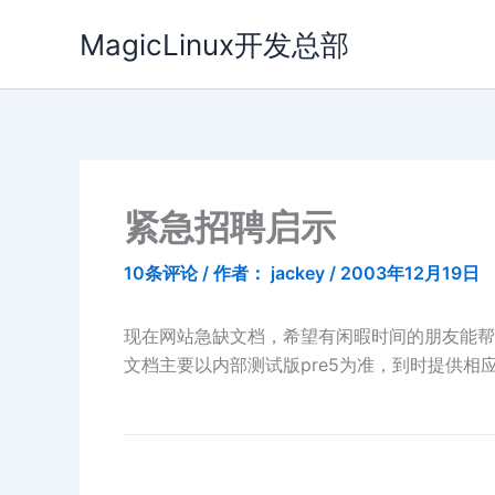
跳
MagicLinux开发总部
至
内
容
紧急招聘启示
10条评论
/ 作者：
jackey
/
2003年12月19日
现在网站急缺文档，希望有闲暇时间的朋友能帮助
文档主要以内部测试版pre5为准，到时提供相