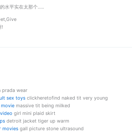
的水平实在太那个…..
et,Give
!
n prada wear
ult sex toys
clickheretofind naked tit very young
t movie
massive tit being milked
 video
girl mini plaid skirt
ips
detroit jacket tiger up warm
r movies
gall picture stone ultrasound