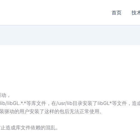
首页
技
驱动，
6/lib/libGL.*.*等库文件，在/usr/lib目录安装了libGL*
不安装驱动的用户安装了这样的包后无法正常使用。
，防止造成库文件依赖的混乱。