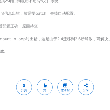
我现在也搞不明白到底用不用sys文件系统
.conf信息出错，故需要patch，去掉自动配置。
onf后配置正确，原因待查
ount -o loop时出错，这是由于2.4迁移到2.6所导致，可解决
成。
打赏
赞
微海报
分享