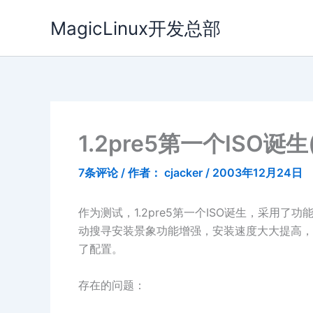
跳
MagicLinux开发总部
至
内
容
1.2pre5第一个ISO诞
7条评论
/ 作者：
cjacker
/
2003年12月24日
作为测试，1.2pre5第一个ISO诞生，采用了
动搜寻安装景象功能增强，安装速度大大提高，
了配置。
存在的问题：