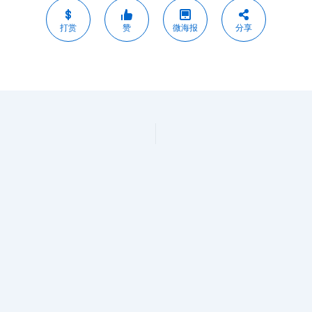
打赏
赞
微海报
分享