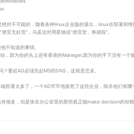
indows
x.
，这是绝对不可能的，随着各种linux企业版的退出，linux在
便宜无好货”，乌孟达对周星驰说“便宜货，将就啦”。
但他不知道的事情。
因为你的头上还有香港的Manager,因为你的手下没有一个能搞定
了吗？要起AD必须先起MS的DNS，这就是悲哀。
务器端部署太多了，一个AD牢牢地套死了这些企业，除非他们有
 On的方案也有很多，但是坐在办公室里的那些真正能make decision的