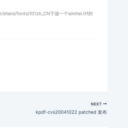
re/fonts/ttf/zh_CN下做一个simhei.ttf的
NEXT
kpdf-cvs20041022 patched 发布