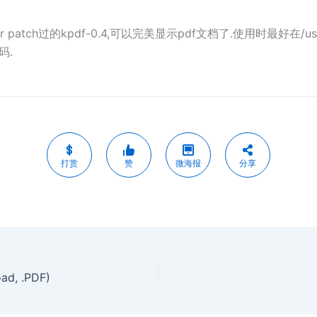
r patch过的kpdf-0.4,可以完美显示pdf文档了.使用时最好在/usr/sha
码.
打赏
赞
微海报
分享
ad, .PDF)