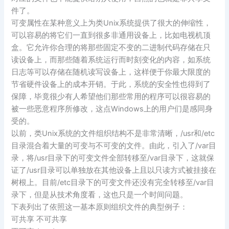
件了。
可变属性在某种意义上为类Unix系统提供了很大的伸缩性，
可以容易的将它们一直到很多非通用设备上，比如电视机顶
盒。它允许你合理的将那些固定不变的二进制代码存储在只
读设备上，而那些随着系统运行而时刻变化的内容，如系统
日志等可以存储在随机读写设备上，这样便于你最大限度的
节省硬件设备上的成本开销。于此，系统的安全性也得到了
保障，毕竟很少有人希望他们那些常用的程序可以很容易的
被一些恶意程序所修改，这点Windows上的用户们是感同身
受的。
以前，类Unix系统的文件组织结构不是非常清晰，/usr和/etc
目录混合着大量的可变与不可变的文件。由此，引入了/var目
录，将/usr目录下的可变文件全部转移至/var目录下，这就保
证了/usr目录可以单独放在其他设备上且以只读方式被挂接在
树根上。目前/etc目录下的可变文件还没有完全转移至/var目
录下，但是从技术角度看，这也只是一个时间问题。
下表列出了依照这一基本原则组织文件的典型例子：
可共享 不可共享