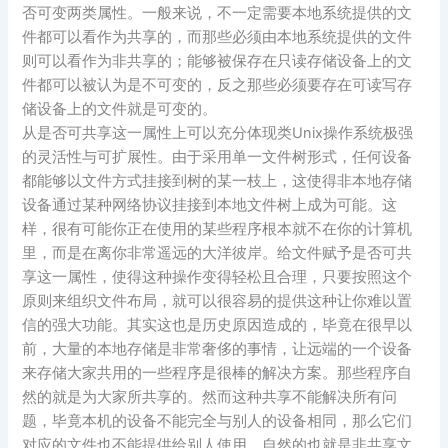
否可变两类属性。一般来说，不一定需要本地系统提供的文
件都可以看作为共享的，而那些必须由本地系统提供的文件
则可以看作为非共享的；能够被保存在只读存储设备上的文
件都可以被认为是不可变的，反之那些必须要存在可读写存
储设备上的文件就是可变的。
从是否可共享这一属性上可以充分体现类Unix操作系统极强
的灵活性与可扩展性。由于采用单一文件树形式，任何设备
都能够以文件方式挂接到树的某一枝上，这使得非本地存储
设备通过某种网络协议挂接到本地文件树上成为可能。这
样，很有可能你正在使用的某些程序根本就不在你的计算机
里，而是在离你非常遥远的大洋彼岸。给文件赋予是否可共
享这一属性，使得这种操作变得轻松且合理，只要按照这个
原则来组织文件布局，就可以很容易的提供这种让你难以置
信的强大功能。其实这也是历史原因造成的，毕竟在很早以
前，大量的本地存储是非常奢侈的事情，让远端的一个设备
来存储大家共用的一些程序是很棒的解决方案。那些程序自
然的就是为大家所共享的。然而这种共享不能解决所有问
题，毕竟本机的设备不能完全与别人的设备相同，那么它们
对应的文件也不能提供给别人使用，自然的也就是非共享文