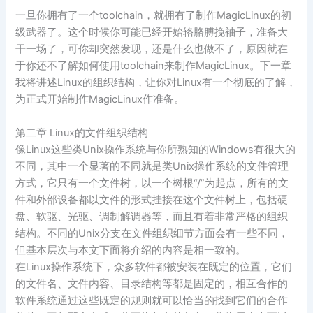
一旦你拥有了一个toolchain，就拥有了制作MagicLinux的初
级武器了。这个时候你可能已经开始辂胳膊挽袖子，准备大
干一场了，可你却突然发现，还是什么也做不了，原因就在
于你还不了解如何使用toolchain来制作MagicLinux。下一章
我将讲述Linux的组织结构，让你对Linux有一个彻底的了解，
为正式开始制作MagicLinux作准备。
第二章 Linux的文件组织结构
像Linux这些类Unix操作系统与你所熟知的Windows有很大的
不同，其中一个显著的不同就是类Unix操作系统的文件管理
方式，它只有一个文件树，以一个树根“/”为起点，所有的文
件和外部设备都以文件的形式挂接在这个文件树上，包括硬
盘、软驱、光驱、调制解调器等，而且有着非常严格的组织
结构。不同的Unix分支在文件组织细节方面会有一些不同，
但基本层次与本文下面将介绍的内容是相一致的。
在Linux操作系统下，众多软件都被安装在既定的位置，它们
的文件名、文件内容、目录结构等都是固定的，相互合作的
软件系统通过这些既定的规则就可以恰当的找到它们的合作