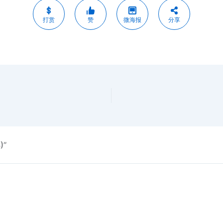
打赏
赞
微海报
分享
)”