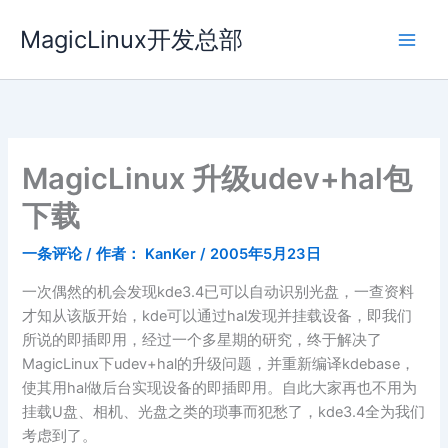
跳
MagicLinux开发总部
至
内
容
MagicLinux 升级udev+hal包
下载
一条评论
/ 作者：
KanKer
/
2005年5月23日
一次偶然的机会发现kde3.4已可以自动识别光盘，一查资料
才知从该版开始，kde可以通过hal发现并挂载设备，即我们
所说的即插即用，经过一个多星期的研究，终于解决了
MagicLinux下udev+hal的升级问题，并重新编译kdebase，
使其用hal做后台实现设备的即插即用。自此大家再也不用为
挂载U盘、相机、光盘之类的琐事而犯愁了，kde3.4全为我们
考虑到了。