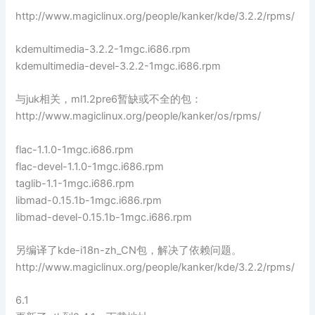
http://www.magiclinux.org/people/kanker/kde/3.2.2/rpms/
kdemultimedia-3.2.2-1mgc.i686.rpm
kdemultimedia-devel-3.2.2-1mgc.i686.rpm
与juk相关，ml1.2pre6暂缺或不全的包：
http://www.magiclinux.org/people/kanker/os/rpms/
flac-1.1.0-1mgc.i686.rpm
flac-devel-1.1.0-1mgc.i686.rpm
taglib-1.1-1mgc.i686.rpm
libmad-0.15.1b-1mgc.i686.rpm
libmad-devel-0.15.1b-1mgc.i686.rpm
另编译了kde-i18n-zh_CN包，解决了依赖问题。
http://www.magiclinux.org/people/kanker/kde/3.2.2/rpms/
6.1