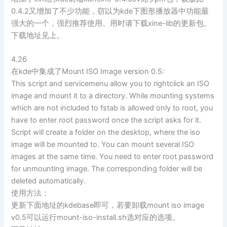
0.4.2又增加了不少功能，窃以为kde下图形播放器中功能最
强大的一个，强烈推荐使用。用时请下载xine-lib的更新包。
下载地址见上。
4.26
在kde中集成了Mount ISO Image version 0.5:
This script and servicemenu allow you to rightclick an ISO
image and mount it to a directory. While mounting systems
which are not included to fstab is allowed only to root, you
have to enter root password once the script asks for it.
Script will create a folder on the desktop, where the iso
image will be mounted to. You can mount several ISO
images at the same time. You need to enter root password
for unmounting image. The corresponding folder will be
deleted automatically.
使用方法：
更新下面地址的kdebase即可，若要卸载mount iso image
v0.5可以运行mount-iso-install.sh选对应的选项。