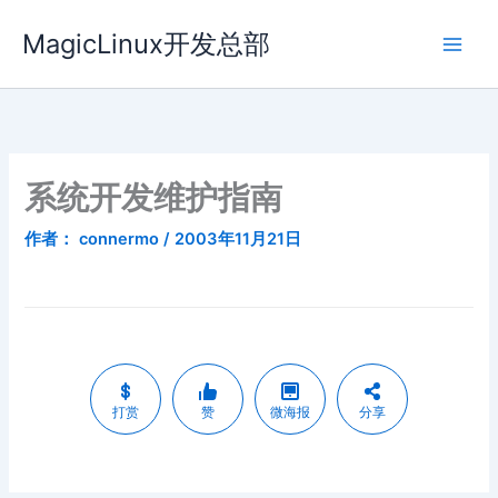
跳
MagicLinux开发总部
至
内
容
系统开发维护指南
作者：
connermo
/
2003年11月21日
打赏
赞
微海报
分享