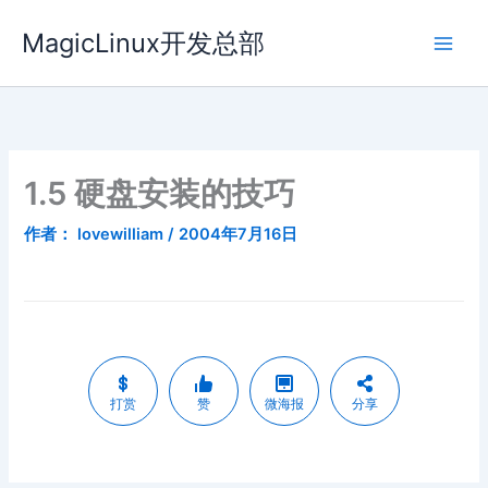
跳
MagicLinux开发总部
至
内
容
1.5 硬盘安装的技巧
作者：
lovewilliam
/
2004年7月16日
打赏
赞
微海报
分享