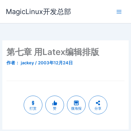
跳
MagicLinux开发总部
至
内
容
第七章 用Latex编辑排版
作者：
jackey
/
2003年12月24日
打赏
赞
微海报
分享