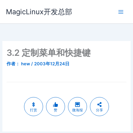
跳
MagicLinux开发总部
至
内
容
3.2 定制菜单和快捷键
作者：
hew
/
2003年12月24日
打赏
赞
微海报
分享