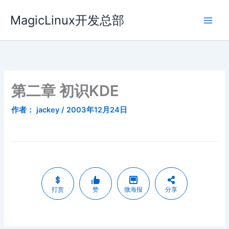
跳
MagicLinux开发总部
至
内
容
第二章 初识KDE
作者：
jackey
/
2003年12月24日
打赏
赞
微海报
分享