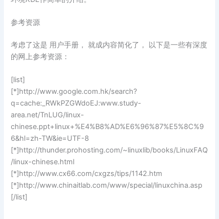
参考资源
考虑了这是 用户手册， 就成内容简化了， 以下是一些有深度
的网上参考资源：
[list]
[*]http://www.google.com.hk/search?
q=cache:_RWkPZGWdoEJ:www.study-
area.net/TnLUG/linux-
chinese.ppt+linux+%E4%B8%AD%E6%96%87%E5%8C%9
6&hl=zh-TW&ie=UTF-8
[*]http://thunder.prohosting.com/~linuxlib/books/LinuxFAQ
/linux-chinese.html
[*]http://www.cx66.com/cxgzs/tips/1142.htm
[*]http://www.chinaitlab.com/www/special/linuxchina.asp
[/list]