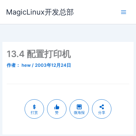
跳
MagicLinux开发总部
至
内
容
13.4 配置打印机
作者：
hew
/
2003年12月24日
打赏
赞
微海报
分享