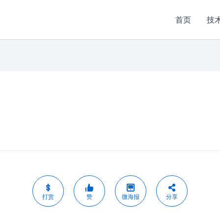
首页
技
打赏
赞
微海报
分享