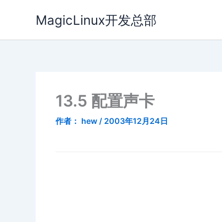
跳
MagicLinux开发总部
至
内
容
13.5 配置声卡
作者：
hew
/
2003年12月24日