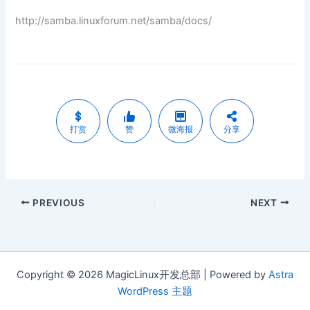
http://samba.linuxforum.net/samba/docs/
打赏
赞
微海报
分享
PREVIOUS
NEXT
Copyright © 2026 MagicLinux开发总部 | Powered by
Astra
WordPress 主题