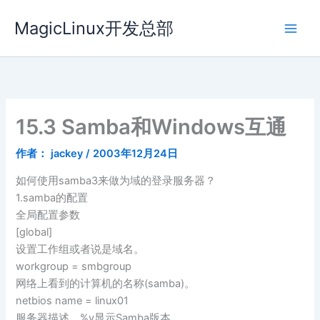
跳
MagicLinux开发总部
至
内
容
15.3 Samba和Windows互通
作者：
jackey
/
2003年12月24日
如何使用samba3来做为域的登录服务器？
1.samba的配置
全局配置参数
[global]
设置工作组或者说是域名。
workgroup = smbgroup
网络上看到的计算机的名称(samba)。
netbios name = linux01
服务器描述﹐%v显示Samba版本。