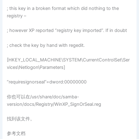
; this key in a broken format which did nothing to the
registry –
; however XP reported “registry key imported”. If in doubt
; check the key by hand with regedit.
[HKEY_LOCAL_MACHINE\SYSTEM\CurrentControlSet\Ser
vices\Netlogon\Parameters]
“requiresignorseal”=dword:00000000
你也可以在/usr/share/doc/samba-
version/docs/Registry/WinXP_SignOrSeal.reg
找到该文件。
参考文档