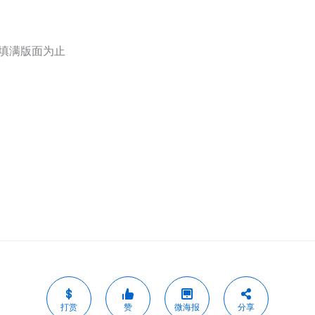
至填满版面为止
打赏
赞
微海报
分享