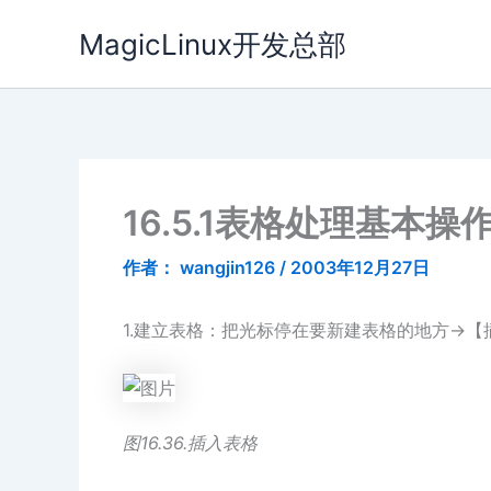
跳
MagicLinux开发总部
至
内
容
16.5.1表格处理基本操
作者：
wangjin126
/
2003年12月27日
1.建立表格：把光标停在要新建表格的地方→
图16.36.插入表格