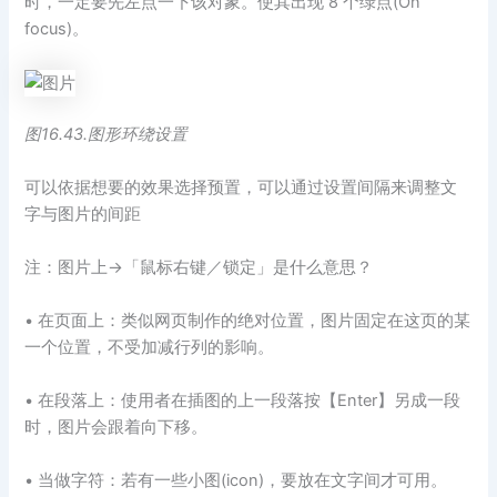
时，一定要先左点一下该对象。使其出现 8 个绿点(On
focus)。
图16.43.图形环绕设置
可以依据想要的效果选择预置，可以通过设置间隔来调整文
字与图片的间距
注：图片上→「鼠标右键／锁定」是什么意思？
• 在页面上：类似网页制作的绝对位置，图片固定在这页的某
一个位置，不受加减行列的影响。
• 在段落上：使用者在插图的上一段落按【Enter】另成一段
时，图片会跟着向下移。
• 当做字符：若有一些小图(icon)，要放在文字间才可用。