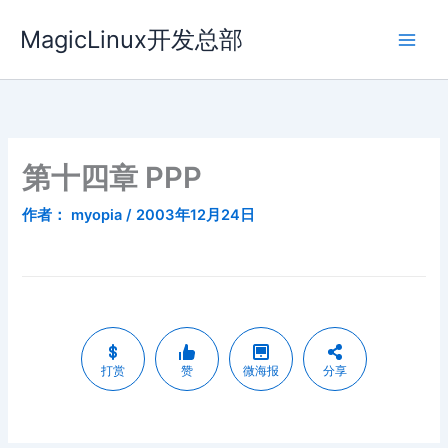
跳
MagicLinux开发总部
至
内
容
第十四章 PPP
作者：
myopia
/
2003年12月24日
打赏
赞
微海报
分享