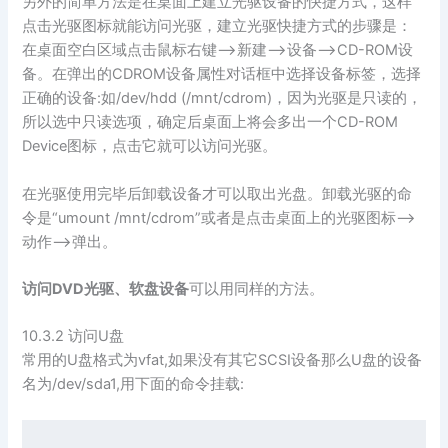
另外的简单方法是在桌面上建立光驱设备的快捷方式，这样
点击光驱图标就能访问光驱，建立光驱快捷方式的步骤是：
在桌面空白区域点击鼠标右键–>新建–>设备–>CD-ROM设
备。在弹出的CDROM设备属性对话框中选择设备标签，选择
正确的设备:如/dev/hdd (/mnt/cdrom)，因为光驱是只读的，
所以选中只读选项，确定后桌面上将会多出一个CD-ROM
Device图标，点击它就可以访问光驱。
在光驱使用完毕后卸载设备才可以取出光盘。卸载光驱的命
令是“umount /mnt/cdrom”或者是点击桌面上的光驱图标–>
动作–>弹出。
访问DVD光驱、软盘设备
可以用同样的方法。
10.3.2 访问U盘
常用的U盘格式为vfat,如果没有其它SCSI设备那么U盘的设备
名为/dev/sda1,用下面的命令挂载: