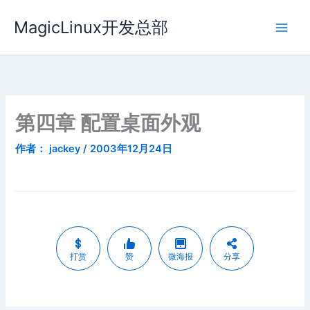
跳
MagicLinux开发总部
至
内
容
第四章 配置桌面外观
作者：
jackey
/
2003年12月24日
打赏
赞
微海报
分享