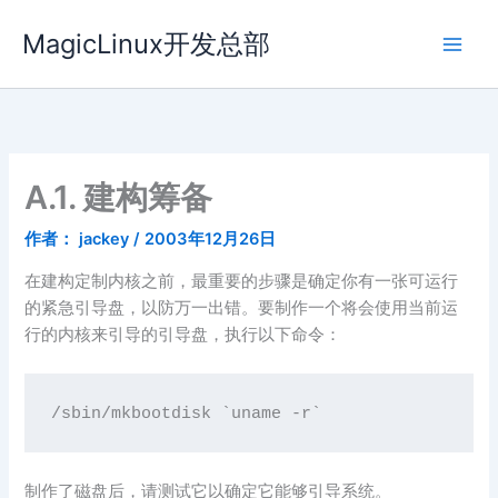
跳
MagicLinux开发总部
至
内
容
A.1. 建构筹备
作者：
jackey
/
2003年12月26日
在建构定制内核之前，最重要的步骤是确定你有一张可运行
的紧急引导盘，以防万一出错。要制作一个将会使用当前运
行的内核来引导的引导盘，执行以下命令：
制作了磁盘后，请测试它以确定它能够引导系统。