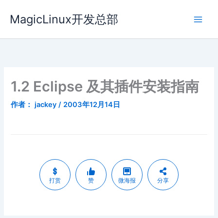
跳
MagicLinux开发总部
至
内
容
1.2 Eclipse 及其插件安装指南
作者：
jackey
/
2003年12月14日
打赏
赞
微海报
分享