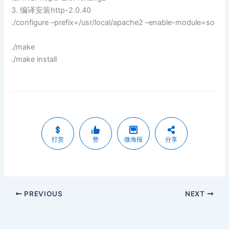
3. 编译安装http-2.0.40
./configure –prefix=/usr/local/apache2 –enable-module=so
./make
./make install
打赏
赞
微海报
分享
PREVIOUS
NEXT