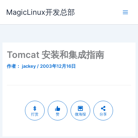
跳
MagicLinux开发总部
至
内
容
Tomcat 安装和集成指南
作者：
jackey
/
2003年12月16日
打赏
赞
微海报
分享