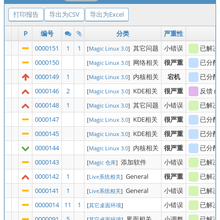
打印报告
导出为CSV
导出为Excel
P
编号
分类
严重性
0000151
1
1
其它问题
小错误
已解决
[
Magic Linux 3.0
]
0000150
网络相关
很严重
已分配
[
Magic Linux 3.0
]
0000149
1
内核相关
宕机
已分配
[
Magic Linux 3.0
]
0000146
2
KDE相关
很严重
反馈
(
s
[
Magic Linux 3.0
]
0000148
1
其它问题
小错误
已解决
[
Magic Linux 3.0
]
0000147
KDE相关
很严重
已分配
[
Magic Linux 3.0
]
0000145
KDE相关
很严重
已分配
[
Magic Linux 3.0
]
0000144
内核相关
很严重
已分配
[
Magic Linux 3.0
]
0000143
添加软件
小错误
已解决
[
Magic 仓库
]
0000142
1
General
很严重
已解决
[
Live系统相关
]
0000141
1
General
小错误
已解决
[
Live系统相关
]
0000014
11
1
小错误
已解决
[
其它桌面环境
]
0000091
5
界面相关
小调整
已解决
[
其它桌面环境
]