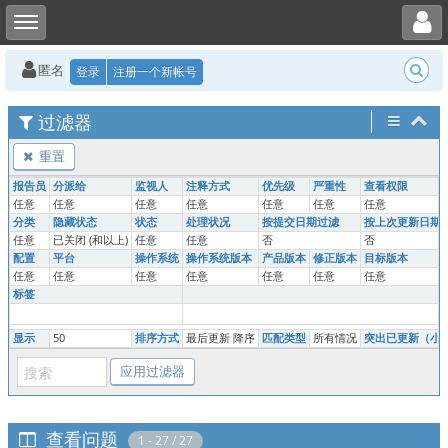
Toggle user menu
Toggle sidebar
匿名
登录
注册一个新帐号
过滤器
重置
报告员
分派给
监视人
注释方式
优先级
严重性
查看权限
任意
任意
任意
任意
任意
任意
任意
分类
隐藏状态
状态
处理状况
按提交日期过滤
按上次更新日期
任意
已关闭 (和以上)
任意
任意
否
否
配置
平台
操作系统
操作系统版本
产品版本
修正版本
目标版本
任意
任意
任意
任意
任意
任意
任意
标签
显示
50
排序方式
最后更新 降序
匹配类型
所有情况
突出已更新（小
查看问题
1 - 27 / 27