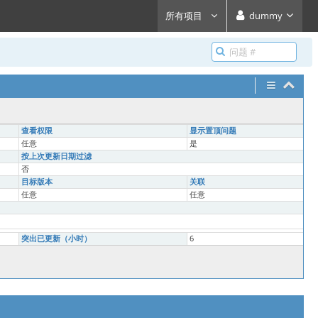
所有项目
dummy
查看权限
显示置顶问题
任意
是
按上次更新日期过滤
否
目标版本
关联
任意
任意
突出已更新（小时）
6