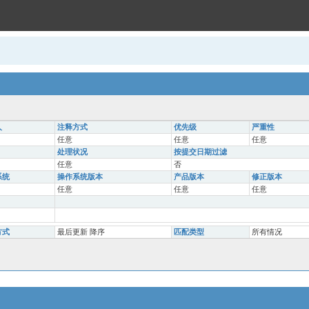
人
注释方式
优先级
严重性
任意
任意
任意
处理状况
按提交日期过滤
任意
否
系统
操作系统版本
产品版本
修正版本
任意
任意
任意
方式
最后更新 降序
匹配类型
所有情况