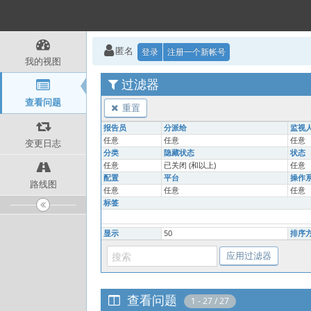
匿名
登录
注册一个新帐号
我的视图
过滤器
查看问题
重置
报告员
分派给
监视
任意
任意
任意
变更日志
分类
隐藏状态
状态
任意
已关闭 (和以上)
任意
配置
平台
操作
路线图
任意
任意
任意
标签
显示
50
排序
查看问题
1 - 27 / 27