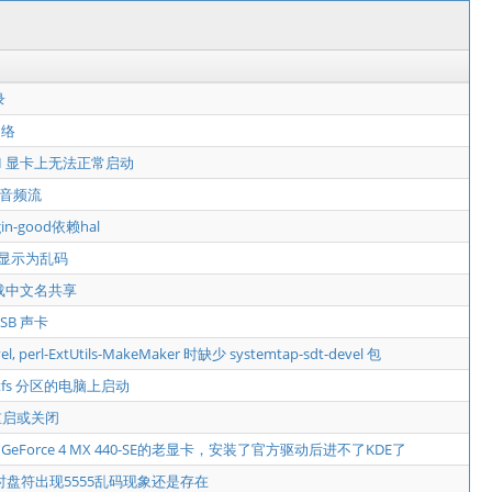
录
网络
ATI 显卡上无法正常启动
多音频流
ugin-good依赖hal
字幕显示为乱码
挂载中文名共享
SB 声卡
l, perl-ExtUtils-MakeMaker 时缺少 systemtap-sdt-devel 包
 ntfs 分区的电脑上启动
法重启或关闭
Force 4 MX 440-SE的老显卡，安装了官方驱动后进不了KDE了
时盘符出现5555乱码现象还是存在