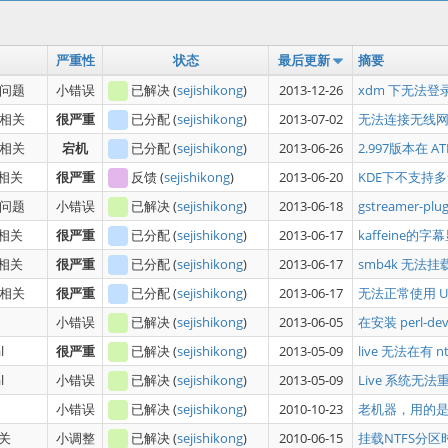
严重性
状态
最后更新
摘要
问题
小错误
已解决
(
sejishikong
)
2013-12-26
xdm 下无法登
相关
很严重
已分配
(
sejishikong
)
2013-07-02
无法连接无线
相关
宕机
已分配
(
sejishikong
)
2013-06-26
2.997版本在 
E相关
很严重
反馈
(
sejishikong
)
2013-06-20
KDE下不支持
问题
小错误
已解决
(
sejishikong
)
2013-06-18
gstreamer-pl
E相关
很严重
已分配
(
sejishikong
)
2013-06-17
kaffeine的
E相关
很严重
已分配
(
sejishikong
)
2013-06-17
smb4k 无法
相关
很严重
已分配
(
sejishikong
)
2013-06-17
无法正常使用 U
小错误
已解决
(
sejishikong
)
2013-06-05
在安装 perl-deve
l
很严重
已解决
(
sejishikong
)
2013-05-09
live 无法在有
l
小错误
已解决
(
sejishikong
)
2013-05-09
Live 系统无
小错误
已解决
(
sejishikong
)
2010-10-23
老机器，用的是Ge
关
小调整
已解决
(
sejishikong
)
2010-06-15
挂载NTFS分区