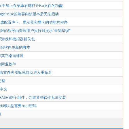
4版中加上在菜单右键打开iso文件的功能
agiclinux的兼容内核版本后无法启动
集成配置声卡、显示器和显卡的功能的程序
t权限的程序由普通用户执行时提示“未知错误”
.5编译游戏和模拟器相关包
跟踪软件更新的脚本
5添加其它桌面环境
5添加商业软件
一点击文件夹图标就自动进入重命名
完整
示中文
NU_HASH)这个组件，导致某些软件无法安装
卸载U盘需要root密码
用