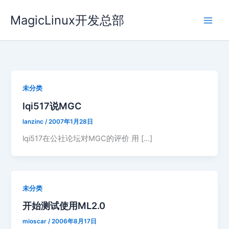
跳
MagicLinux开发总部
至
内
容
未分类
lqi517说MGC
lanzinc
/
2007年1月28日
lqi517在公社论坛对MGC的评价 用 […]
未分类
开始测试使用ML2.0
mioscar
/
2006年8月17日