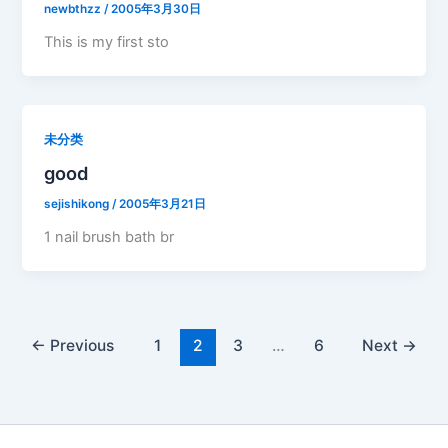
newbthzz
/
2005年3月30日
This is my first sto
未分类
good
sejishikong
/
2005年3月21日
1 nail brush bath br
←
Previous
1
2
3
…
6
Next
→