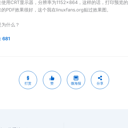
使用CRT显示器，分辨率为1152×864，这样的话，打印预览
PDF效果很好，这个我在linuxfans.org贴过效果图。
是为什么？
:
681
打赏
赞
微海报
分享