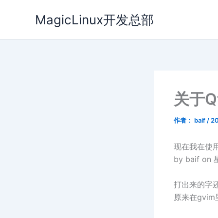
跳
MagicLinux开发总部
至
内
容
关于Q
作者：
baif
/
2
现在我在使用1
by baif on
打出来的字
原来在gvi