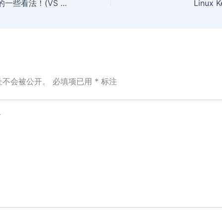
我对Magic Linux的一些看法！(VS 红旗4)
Linux 
址不会被公开。
必填项已用
*
标注