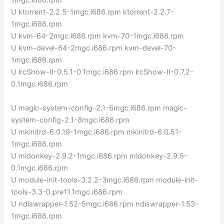
1mgc.i686.rpm
U ktorrent-2.2.5-1mgc.i686.rpm ktorrent-2.2.7-
1mgc.i686.rpm
U kvm-64-2mgc.i686.rpm kvm-70-1mgc.i686.rpm
U kvm-devel-64-2mgc.i686.rpm kvm-devel-70-
1mgc.i686.rpm
U lrcShow-II-0.5.1-0.1mgc.i686.rpm lrcShow-II-0.7.2-
0.1mgc.i686.rpm
U magic-system-config-2.1-6mgc.i686.rpm magic-
system-config-2.1-8mgc.i686.rpm
U mkinitrd-6.0.19-1mgc.i686.rpm mkinitrd-6.0.51-
1mgc.i686.rpm
U mldonkey-2.9.2-1mgc.i686.rpm mldonkey-2.9.5-
0.1mgc.i686.rpm
U module-init-tools-3.2.2-3mgc.i686.rpm module-init-
tools-3.3-0.pre11.1mgc.i686.rpm
U ndiswrapper-1.52-5mgc.i686.rpm ndiswrapper-1.53-
1mgc.i686.rpm