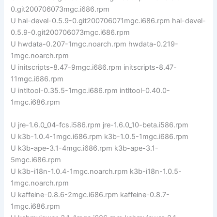
0.git200706073mgc.i686.rpm
U hal-devel-0.5.9-0.git200706071mgc.i686.rpm hal-devel-
0.5.9-0.git200706073mgc.i686.rpm
U hwdata-0.207-1mgc.noarch.rpm hwdata-0.219-
1mgc.noarch.rpm
U initscripts-8.47-9mgc.i686.rpm initscripts-8.47-
11mgc.i686.rpm
U intltool-0.35.5-1mgc.i686.rpm intltool-0.40.0-
1mgc.i686.rpm
U jre-1.6.0_04-fcs.i586.rpm jre-1.6.0_10-beta.i586.rpm
U k3b-1.0.4-1mgc.i686.rpm k3b-1.0.5-1mgc.i686.rpm
U k3b-ape-3.1-4mgc.i686.rpm k3b-ape-3.1-
5mgc.i686.rpm
U k3b-i18n-1.0.4-1mgc.noarch.rpm k3b-i18n-1.0.5-
1mgc.noarch.rpm
U kaffeine-0.8.6-2mgc.i686.rpm kaffeine-0.8.7-
1mgc.i686.rpm