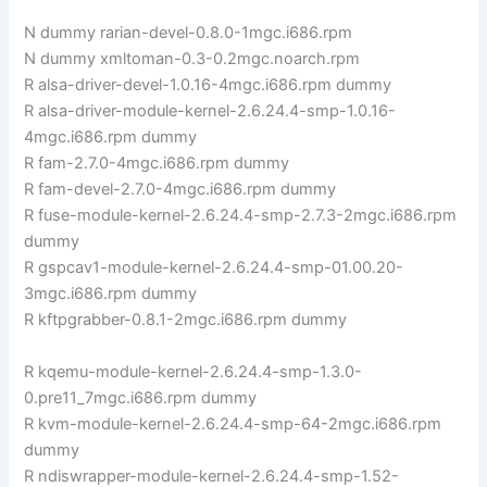
N dummy rarian-devel-0.8.0-1mgc.i686.rpm
N dummy xmltoman-0.3-0.2mgc.noarch.rpm
R alsa-driver-devel-1.0.16-4mgc.i686.rpm dummy
R alsa-driver-module-kernel-2.6.24.4-smp-1.0.16-
4mgc.i686.rpm dummy
R fam-2.7.0-4mgc.i686.rpm dummy
R fam-devel-2.7.0-4mgc.i686.rpm dummy
R fuse-module-kernel-2.6.24.4-smp-2.7.3-2mgc.i686.rpm
dummy
R gspcav1-module-kernel-2.6.24.4-smp-01.00.20-
3mgc.i686.rpm dummy
R kftpgrabber-0.8.1-2mgc.i686.rpm dummy
R kqemu-module-kernel-2.6.24.4-smp-1.3.0-
0.pre11_7mgc.i686.rpm dummy
R kvm-module-kernel-2.6.24.4-smp-64-2mgc.i686.rpm
dummy
R ndiswrapper-module-kernel-2.6.24.4-smp-1.52-