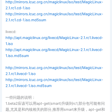
http://mirrors.lcuc.org.cn/magiclinux/iso/test/MagicLinux-
2.1.rc1.cd-1.iso
http://mirrors.lcuc.org.cn/magiclinux/iso/test/MagicLinux-
2.1.rc1.cd-1.iso.md5sum
livecd:
http://apt.magiclinux.org/livecd/MagicLinux-2.1.rc1.livecd-
1.iso
http://apt.magiclinux.org/livecd/MagicLinux-2.1.rc1.livecd-
1.iso.md5sum
http://mirrors.lcuc.org.cn/magiclinux/iso/test/MagicLinux-
2.1.rc1.livecd-1.iso
http://mirrors.lcuc.org.cn/magiclinux/iso/test/MagicLinux-
2.1.rc1.livecd-1.iso.md5sum
一些问题的说明：
1.beta2应该可以用apt-get(smart)升级到rc1,部分包可能有问
题,尤其是和内核相关的部分,推荐用smart来升级，apt-get和