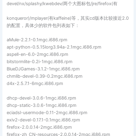
devel/nx/splashy/kwebdev/两个大图标包/jre/firefox(有
konqueror)/mplayer(有kaffeine)等，其实cd版本比较接近2.0
的配置，具体少的软件包列表如下：
aMule-2.2.1-0.1mgc.i686.rpm
apt-python-0.5.15lorg3.94a-2.1mgc.i686.rpm
aspell-en-6.0-2mgc.i686.rpm
bitstormlite-0.2i-1mgc.i686.rpm
BlueDJGames-3.1.2-1mgc.i686.rpm
chmlib-devel-0.39-0.2mgc.i686.rpm
d4x-2.5.7.1-6mgc.i686.rpm
dhcp-devel-3.0.6-1mgc.i686.rpm
dhcp-static-3.0.6-1mgc.i686.rpm
eciadsl-usermode-0.11-2mgc.i686.rpm
exiv2-devel-0.17.1-0.1mgc.i686.rpm
firefox-2.0.0.14-2mgc.i686.rpm
firefox-zh_CN-resources-2.0.0.14-2mgc.i686.rpm