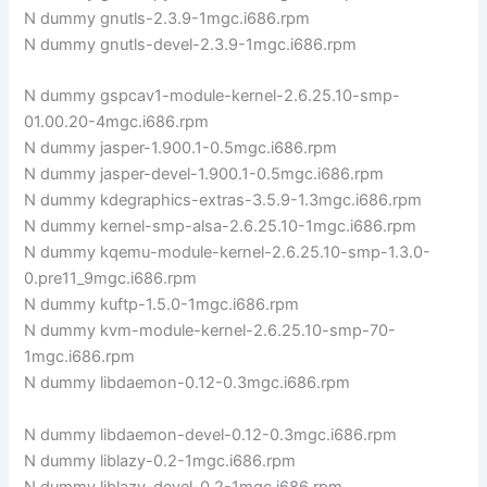
N dummy gnutls-2.3.9-1mgc.i686.rpm
N dummy gnutls-devel-2.3.9-1mgc.i686.rpm
N dummy gspcav1-module-kernel-2.6.25.10-smp-
01.00.20-4mgc.i686.rpm
N dummy jasper-1.900.1-0.5mgc.i686.rpm
N dummy jasper-devel-1.900.1-0.5mgc.i686.rpm
N dummy kdegraphics-extras-3.5.9-1.3mgc.i686.rpm
N dummy kernel-smp-alsa-2.6.25.10-1mgc.i686.rpm
N dummy kqemu-module-kernel-2.6.25.10-smp-1.3.0-
0.pre11_9mgc.i686.rpm
N dummy kuftp-1.5.0-1mgc.i686.rpm
N dummy kvm-module-kernel-2.6.25.10-smp-70-
1mgc.i686.rpm
N dummy libdaemon-0.12-0.3mgc.i686.rpm
N dummy libdaemon-devel-0.12-0.3mgc.i686.rpm
N dummy liblazy-0.2-1mgc.i686.rpm
N dummy liblazy-devel-0.2-1mgc.i686.rpm