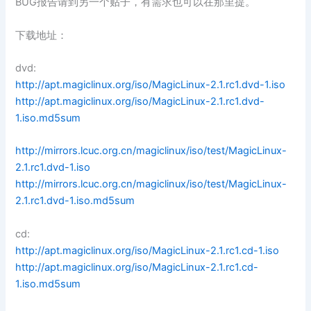
BUG报告请到另一个贴子，有需求也可以在那里提。
下载地址：
dvd:
http://apt.magiclinux.org/iso/MagicLinux-2.1.rc1.dvd-1.iso
http://apt.magiclinux.org/iso/MagicLinux-2.1.rc1.dvd-
1.iso.md5sum
http://mirrors.lcuc.org.cn/magiclinux/iso/test/MagicLinux-
2.1.rc1.dvd-1.iso
http://mirrors.lcuc.org.cn/magiclinux/iso/test/MagicLinux-
2.1.rc1.dvd-1.iso.md5sum
cd:
http://apt.magiclinux.org/iso/MagicLinux-2.1.rc1.cd-1.iso
http://apt.magiclinux.org/iso/MagicLinux-2.1.rc1.cd-
1.iso.md5sum