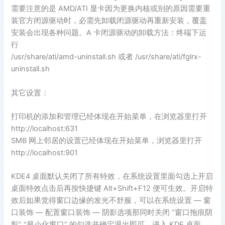
需要注意的是 AMD/ATI 显卡因为更换内核或别的原因需要重
装官方闭源驱动时，必需先卸载闭源驱动再重新安装，覆盖
安装会出现各种问题。A 卡闭源驱动的卸载方法：终端下运
行
/usr/share/ati/amd-uninstall.sh 或者 /usr/share/ati/fglrx-
uninstall.sh
其它设置：
打印机的添加和管理已经体现在开始菜单，在浏览器里打开
http://localhost:631
SMB 网上邻居的设置已经体现在开始菜单，浏览器里打开
http://localhost:901
KDE4 桌面默认关闭了所有特效，在系统设置里面勾选上开启
桌面特效点击后再按快捷键 Alt+Shift+F12 便可生效。开启特
效后如果觉得窗口边缘的发光不舒服，可以在系统设置 — 窗
口装饰 — 配置窗口装饰 — 阴影选项那同时关闭 “窗口拖痕阴
影” “最小化窗口” 的勾选并确定退出即可。进入 KDE 桌面