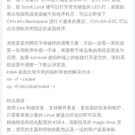
后，按 Scroll_Lock 键可以打开背光键盘的 LED 灯，桌面如
果出现假死或资源被不良程序耗尽，可以立即按下
Ctrl+Alt+Backspace 进行 X 服务的重启，Ctrl+Alt+ESC 可以
点击强制关闭指定的桌面程序。
浏览器某些网页字体破碎的调整方案：开始—设置—系统设
置—应用程序外观—字体，将圆整字体边角由系统设置改为
启用。如果 konsole 虚拟终端上的链接打开是空的，请到系
统设置中调整一下默认浏览器。
kde4 桌面出现卡死的临时有效的解决办法：
rm -rf ~/.kde4
cp -R /etc/skel/.kde4 ~/
特点描述：
使用 Live 制做安装，支持硬件更多，更容易的安装和唯护，
只需要掌握少量的 Linux 硬盘分区知识即可应用。
精挑细选和优化配置的 KDE4，清新悦耳的 magic linux 音
效，漂亮的主题和明快的配色以及一流的用户桌面体验。