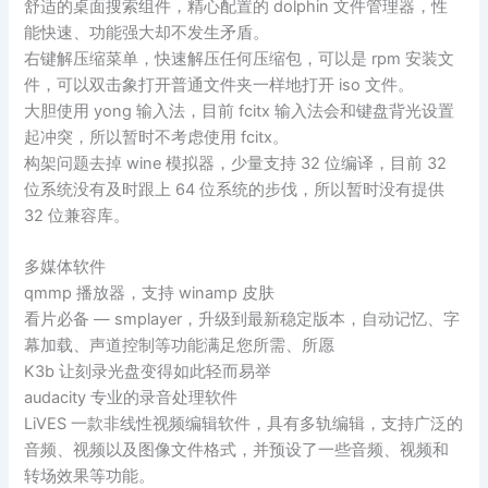
舒适的桌面搜索组件，精心配置的 dolphin 文件管理器，性
能快速、功能强大却不发生矛盾。
右键解压缩菜单，快速解压任何压缩包，可以是 rpm 安装文
件，可以双击象打开普通文件夹一样地打开 iso 文件。
大胆使用 yong 输入法，目前 fcitx 输入法会和键盘背光设置
起冲突，所以暂时不考虑使用 fcitx。
构架问题去掉 wine 模拟器，少量支持 32 位编译，目前 32
位系统没有及时跟上 64 位系统的步伐，所以暂时没有提供
32 位兼容库。
多媒体软件
qmmp 播放器，支持 winamp 皮肤
看片必备 — smplayer，升级到最新稳定版本，自动记忆、字
幕加载、声道控制等功能满足您所需、所愿
K3b 让刻录光盘变得如此轻而易举
audacity 专业的录音处理软件
LiVES 一款非线性视频编辑软件，具有多轨编辑，支持广泛的
音频、视频以及图像文件格式，并预设了一些音频、视频和
转场效果等功能。