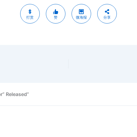
打赏
赞
微海报
分享
r” Released”