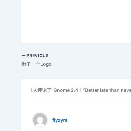
PREVIOUS
做了一个Logo
1人评论了“Gnome 2.4.1 “Better late than neve
flyzym