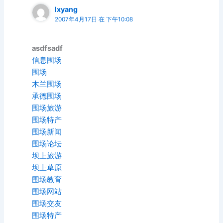
lxyang
2007年4月17日 在 下午10:08
asdfsadf
信息围场
围场
木兰围场
承德围场
围场旅游
围场特产
围场新闻
围场论坛
坝上旅游
坝上草原
围场教育
围场网站
围场交友
围场特产