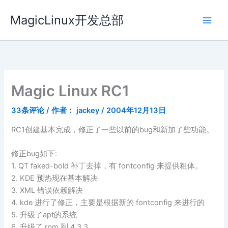
跳
MagicLinux开发总部
至
内
容
Magic Linux RC1
33条评论
/ 作者：
jackey
/
2004年12月13日
RC1创建基本完成，修正了一些以前的bug和新加了些功能。
修正bug如下:
1. QT faked-bold 补丁去掉，有 fontconfig 来提供粗体。
2. KDE 预热现在基本解决
3. XML 错误依赖解决
4. kde 进行了修正，主要是根据新的 fontconfig 来进行的
5. 升级了apt的系统
6. 升级了 rpm 到 4.3.3