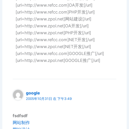
[url=http://www.refcc.com]OA开发[/url]
[url=http://www.refcc.com]PHP开发[/url]
[url=http://www.zpol.net]网站建设[/url]
[url=http://www.zpol.net]OA开发[/url]
[url=http://www.zpol.net]PHP开发[/url]
[url=http://www.refcc.com]NET开发[/url]
[url=http://www.zpol.net]NET开发[/url]
[url=http://www.refcc.com]GOOGLE推广[/url]
[url=http://www.zpol.net]GOOGLE推广[/url]
google
2005年10月31日 在 下午3:49
fsdfsdf
网站制作