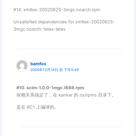
#14. xmltex-20020625-3mgc.noarch.rpm
Unsatisfied dependencies for xmltex-20020625-
3mgc.noarch: tetex-latex
bamfox
2004年12月14日 在 下午5:49
#10. scim-1.0.0-1mgc.i686.rpm
依赖关系搞定了，在 kanker 的 os/rpms 目录下。
是在 RC1 上编译的。