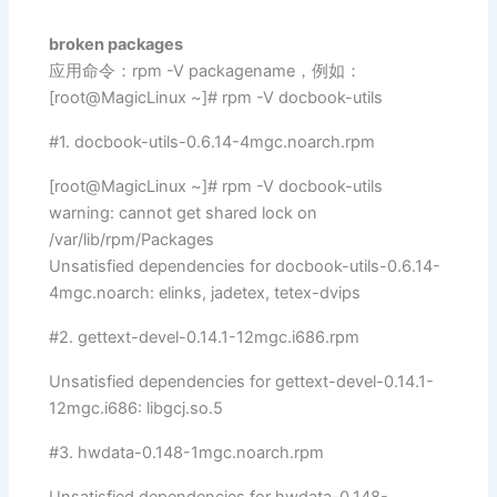
broken packages
应用命令：rpm -V packagename，例如：
[root@MagicLinux ~]# rpm -V docbook-utils
#1. docbook-utils-0.6.14-4mgc.noarch.rpm
[root@MagicLinux ~]# rpm -V docbook-utils
warning: cannot get shared lock on
/var/lib/rpm/Packages
Unsatisfied dependencies for docbook-utils-0.6.14-
4mgc.noarch: elinks, jadetex, tetex-dvips
#2. gettext-devel-0.14.1-12mgc.i686.rpm
Unsatisfied dependencies for gettext-devel-0.14.1-
12mgc.i686: libgcj.so.5
#3. hwdata-0.148-1mgc.noarch.rpm