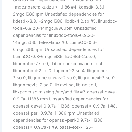
Unsatisfied dependencies for hwdata-0.148-
1mgc.noarch: kudzu < 1.1.86 #4. kdesdk-3.3.1-
2mgc.i686.rpm Unsatisfied dependencies for
kdesdk-3.3.1-2mgc.i686: libdb-4.2.so #5. linuxdoc-
tools-0.9.20-14mgc.i686.rpm Unsatisfied
dependencies for linuxdoc-tools-0.9.20-
14mgc.i686: tetex-latex #6. LumaQQ-0.3-
6mgc.i686.rpm Unsatisfied dependencies for
LumaQQ-0.3-6mgc.i686: libORBit-2.so.0,
libbonobo-2.so.0, libbonobo-activation.so.4,
libbonoboui-2.so.0, libgconf-2.so.4, libgnome-
2.so.0, libgnomecanvas-2.so.0, libgnomeui-2.so.0,
libgnomevfs-2.so.0, libjawt.so, liblinc.so.1,
libxpcom.so missing /etc/add.file #7. openssl-devel-
0.9.7a-1.i386.rpm Unsatisfied dependencies for
openssl-devel-0.9.7a-1.i386: openssl = 0.9.7a-1 #8.
openssl-perl-0.9.7a-1.i386.rpm Unsatisfied
dependencies for openssl-perl-0.9.7a-1.i386:
openssl = 0.9.7a-1 #9. passivetex-1.25-