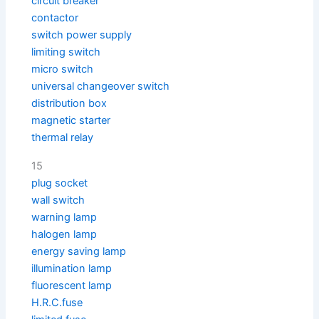
circuit breaker
contactor
switch power supply
limiting switch
micro switch
universal changeover switch
distribution box
magnetic starter
thermal relay
15
plug socket
wall switch
warning lamp
halogen lamp
energy saving lamp
illumination lamp
fluorescent lamp
H.R.C.fuse