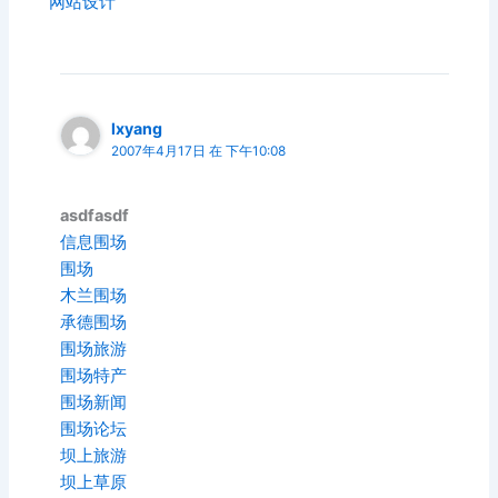
网站设计
lxyang
2007年4月17日 在 下午10:08
asdfasdf
信息围场
围场
木兰围场
承德围场
围场旅游
围场特产
围场新闻
围场论坛
坝上旅游
坝上草原