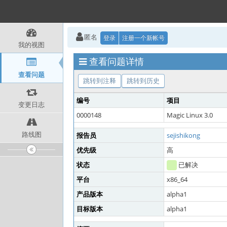
匿名
登录
注册一个新帐号
我的视图
查看问题详情
查看问题
跳转到注释
跳转到历史
编号
项目
变更日志
0000148
Magic Linux 3.0
路线图
报告员
sejishikong
优先级
高
状态
已解决
平台
x86_64
产品版本
alpha1
目标版本
alpha1