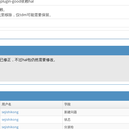
r-plugin-good依赖hal
赖。
统里移除，仅tdm可能需要保留。
已修正，不过hal包仍然需要修改。
用户名
字段
sejishikong
新建问题
sejishikong
状态
sejishikong
分派给