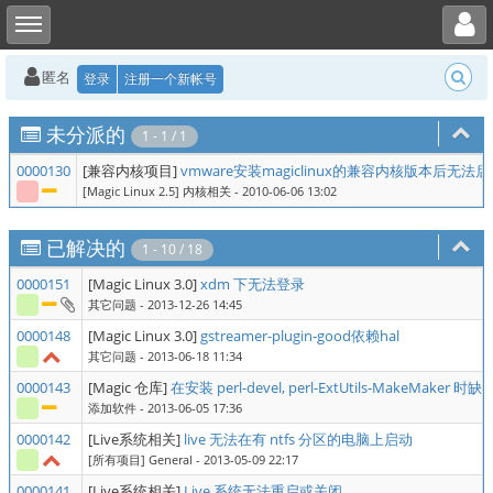
Toggle user menu
Toggle sidebar
匿名
登录
注册一个新帐号
未分派的
1 - 1 / 1
0000130
[兼容内核项目]
vmware安装magiclinux的兼容内核版本后无法
[Magic Linux 2.5] 内核相关
- 2010-06-06 13:02
已解决的
1 - 10 / 18
0000151
[Magic Linux 3.0]
xdm 下无法登录
其它问题
- 2013-12-26 14:45
0000148
[Magic Linux 3.0]
gstreamer-plugin-good依赖hal
其它问题
- 2013-06-18 11:34
0000143
[Magic 仓库]
在安装 perl-devel, perl-ExtUtils-MakeMaker 时缺少
添加软件
- 2013-06-05 17:36
0000142
[Live系统相关]
live 无法在有 ntfs 分区的电脑上启动
[所有项目] General
- 2013-05-09 22:17
0000141
[Live系统相关]
Live 系统无法重启或关闭