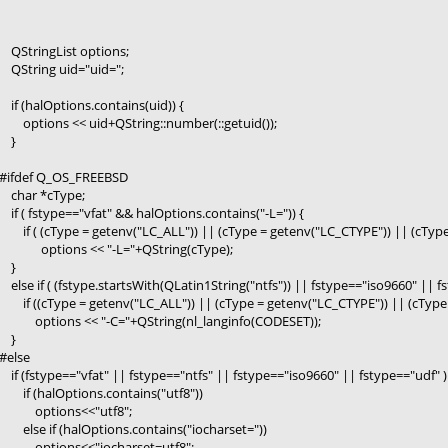
QStringList options;
QString uid="uid=";
if (halOptions.contains(uid)) {
options << uid+QString::number(::getuid());
}
#ifdef Q_OS_FREEBSD
char *cType;
if ( fstype=="vfat" && halOptions.contains("-L=")) {
if ( (cType = getenv("LC_ALL")) || (cType = getenv("LC_CTYPE")) || (cType
options << "-L="+QString(cType);
}
else if ( (fstype.startsWith(QLatin1String("ntfs")) || fstype=="iso9660" || f
if ((cType = getenv("LC_ALL")) || (cType = getenv("LC_CTYPE")) || (cType 
options << "-C="+QString(nl_langinfo(CODESET));
}
#else
if (fstype=="vfat" || fstype=="ntfs" || fstype=="iso9660" || fstype=="udf" )
if (halOptions.contains("utf8"))
options<<"utf8";
else if (halOptions.contains("iocharset="))
options<<"iocharset=utf8";