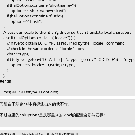
if (halOptions.contains("shortname="))
options<<"shortname=mixed";
if (halOptions.contains("flush"))
options<<"flush";
}
// pass our locale to the ntfs-3g driver so it can translate local characters
else if ( halOptions.contains("locale=") ) {
// have to obtain LC_CTYPE as returned by the `locale` command
// check in the same order as `locale` does
char *cType;
if ( (cType = getenv("LC_ALL")) || (cType = getenv("LC_CTYPE")) || (cType 
options << "locale="+QString(cType);
}
}
#endif
msg << "" << fstype << options;
问题在于好像hal本身探测出来的就不对。
不过这里的halOptions是从哪里来的？hal的配置会影响卷标？
基本解决，部分仍有乱码，但不能具体的重现。