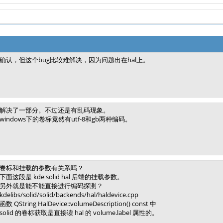
确认，但这个bug比较难解决，因为问题出在hal上。
解决了一部分。不过还是有乱码现象。
windows下的卷标竟然有utf-8和gb两种编码。
卷标和挂载的参数有关系吗？
下面这段是 kde solid hal 后端的挂载参数。
另外就是能不能直接进行编码探测？
kdelibs/solid/solid/backends/hal/haldevice.cpp
函数 QString HalDevice::volumeDescription() const 中
solid 的卷标获取是直接读 hal 的 volume.label 属性的。