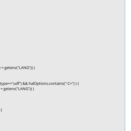
 = getenv("LANG")) )
stype=="udf") && halOptions.contains("-C=") ) {
= getenv("LANG")) )
 {