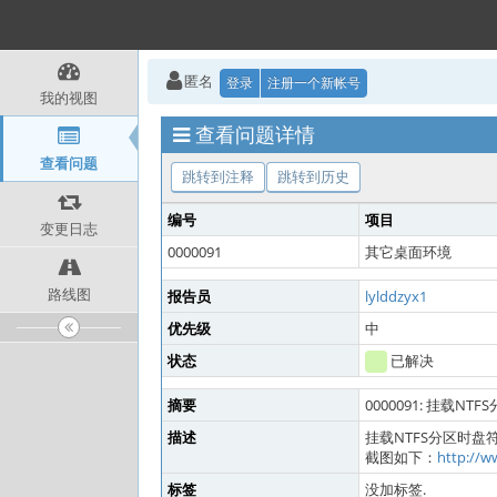
匿名
登录
注册一个新帐号
我的视图
查看问题详情
查看问题
跳转到注释
跳转到历史
编号
项目
变更日志
0000091
其它桌面环境
路线图
报告员
lylddzyx1
优先级
中
状态
已解决
摘要
0000091: 挂载N
描述
挂载NTFS分区时盘
截图如下：
http://w
标签
没加标签.